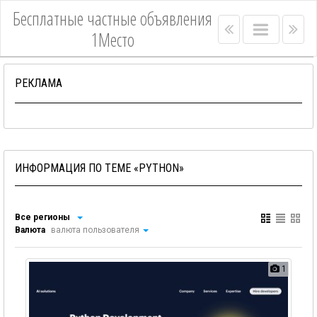
Бесплатные частные объявления
Right
Main
Lef
1Место
menu
menu
me
bar
bar
РЕКЛАМА
ИНФОРМАЦИЯ ПО ТЕМЕ «PYTHON»
Все регионы
Валюта
валюта пользователя
1