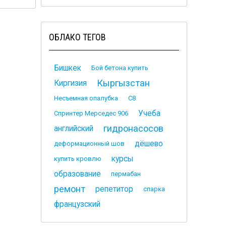
ОБЛАКО ТЕГОВ
Бишкек
Бой бетона купить
Кыргызстан
Киргизия
Несъемная опалубка
С8
Учеба
Спринтер Мерседес 906
гидронасосов
английский
дёшево
деформационный шов
курсы
купить кровлю
образование
пермабан
ремонт
репетитор
спарка
французский