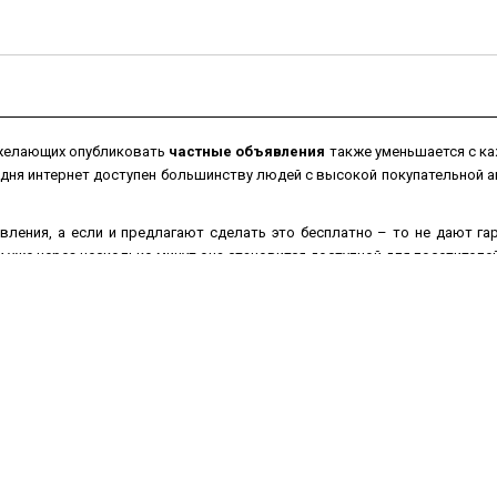
 желающих опубликовать
частные объявления
также уменьшается с ка
одня интернет доступен большинству людей с высокой покупательной
вления, а если и предлагают сделать это бесплатно – то не дают г
уже через несколько минут она становится доступной для посетителей
ением перестанут покупать, в то время как
бесплатные объявления
на
 товар
из рук в руки
значительно увеличатся, если текст объявления
ографии для наглядности Вашего товара.
можно не выходя из дома или офиса в любое время суток и в любой д
брать подходящую рубрику, заполнить соответствующую форму, нап
посетители сайта.
Доска бесплатных объявлений
1me100.ru поможет