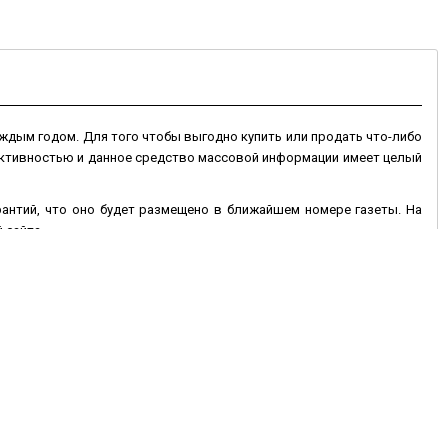
ждым годом. Для того чтобы выгодно купить или продать что-либо
 активностью и данное средство массовой информации имеет целый
арантий, что оно будет размещено в ближайшем номере газеты. На
 сайта.
 сайте могут быть размещены на более длительный срок, и если оно
 дополнен фотографиями товара. Электронная доска объявлений в
ень недели, что позволяет значительно оперативней покупать или
исав текст объявления и контактные данные, при необходимости
 Вам продать или купить автотранспорт, недвижимость, животные