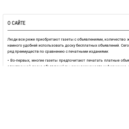
О САЙТЕ
Люди все реже приобретают газеты с объявлениями, количество
намного удобней использовать доску бесплатных объявлений. Сег
ряд преимуществ по сравнению с печатными изданиями:
• Во-первых, многие газеты предпочитают печатать платные объя
электронной доске объявлений вы сами размещаете информацию, и 
• Во-вторых, газета через неделю устареет, номер с вашим объявл
остается актуальным – его можно периодически обновлять.
• В-третьих, ваши шансы удачно продать или купить какой-либо
отличие от газетной полосы позволяет разместить несколько фот
Не менее важно и то, что
подать объявление бесплатно
на сайте 
продавать что-либо. Сделать это очень просто: достаточно вы
добавить фотографии, и ваше объявление увидят многочисленные 
или растения, оборудование, найти работу, или услуги.