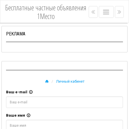
Бесплатные частные объявления
Right
Main
Lef
1Место
menu
menu
me
bar
bar
РЕКЛАМА
Личный кабинет
Ваш e-mail
Ваше имя