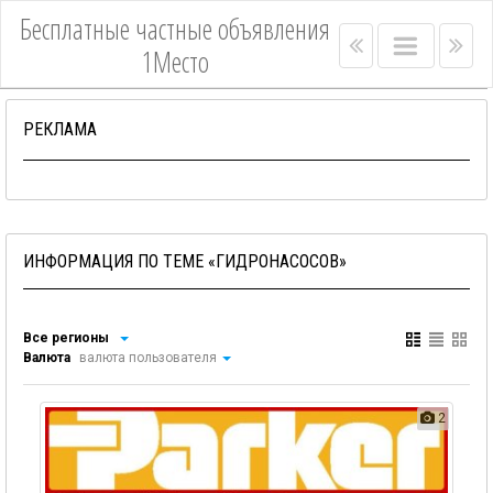
Бесплатные частные объявления
Right
Main
Lef
1Место
menu
menu
me
bar
bar
РЕКЛАМА
ИНФОРМАЦИЯ ПО ТЕМЕ «ГИДРОНАСОСОВ»
Все регионы
Валюта
валюта пользователя
2