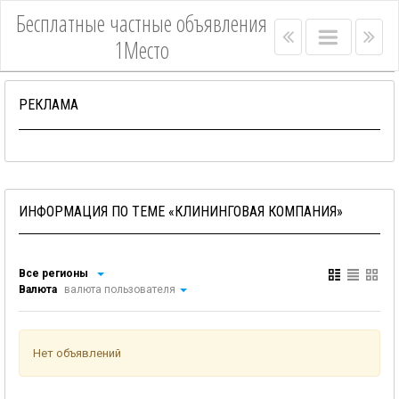
Бесплатные частные объявления
Right
Main
Lef
1Место
menu
menu
me
bar
bar
РЕКЛАМА
ИНФОРМАЦИЯ ПО ТЕМЕ «КЛИНИНГОВАЯ КОМПАНИЯ»
Все регионы
Валюта
валюта пользователя
Нет объявлений