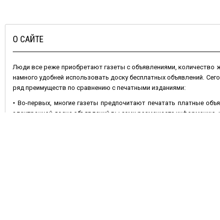
О САЙТЕ
Люди все реже приобретают газеты с объявлениями, количество
намного удобней использовать доску бесплатных объявлений. Сег
ряд преимуществ по сравнению с печатными изданиями:
• Во-первых, многие газеты предпочитают печатать платные объя
электронной доске объявлений вы сами размещаете информацию, и 
• Во-вторых, газета через неделю устареет, номер с вашим объявл
остается актуальным – его можно периодически обновлять.
• В-третьих, ваши шансы удачно продать или купить какой-либо
отличие от газетной полосы позволяет разместить несколько фот
Не менее важно и то, что
подать объявление бесплатно
на сайте 
продавать что-либо. Сделать это очень просто: достаточно вы
добавить фотографии, и ваше объявление увидят многочисленные 
или растения, оборудование, найти работу, или услуги.