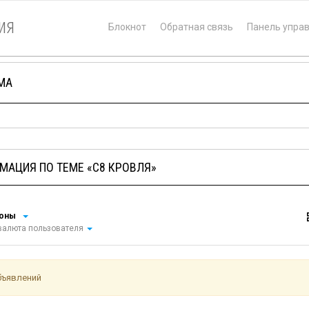
ия
Блокнот
Обратная связь
Панель упра
МА
МАЦИЯ ПО ТЕМЕ «С8 КРОВЛЯ»
ионы
алюта пользователя
бъявлений