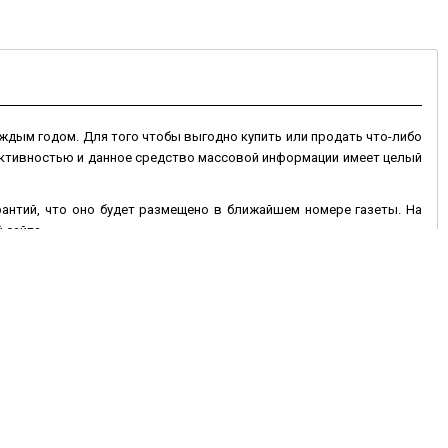
ждым годом. Для того чтобы выгодно купить или продать что-либо
 активностью и данное средство массовой информации имеет целый
арантий, что оно будет размещено в ближайшем номере газеты. На
 сайта.
 сайте могут быть размещены на более длительный срок, и если оно
 дополнен фотографиями товара. Электронная доска объявлений в
ень недели, что позволяет значительно оперативней покупать или
исав текст объявления и контактные данные, при необходимости
 Вам продать или купить автотранспорт, недвижимость, животные