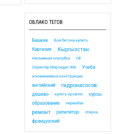
ОБЛАКО ТЕГОВ
Бишкек
Бой бетона купить
Кыргызстан
Киргизия
Несъемная опалубка
С8
Учеба
Спринтер Мерседес 906
алюминиевые конструкции
гидронасосов
английский
дёшево
курсы
купить кровлю
образование
пермабан
ремонт
репетитор
спарка
французский