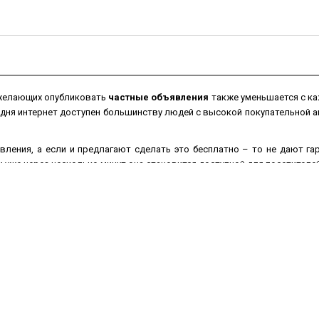
 желающих опубликовать
частные объявления
также уменьшается с ка
одня интернет доступен большинству людей с высокой покупательной
вления, а если и предлагают сделать это бесплатно – то не дают г
уже через несколько минут она становится доступной для посетителей
ением перестанут покупать, в то время как
бесплатные объявления
на
 товар
из рук в руки
значительно увеличатся, если текст объявления
ографии для наглядности Вашего товара.
можно не выходя из дома или офиса в любое время суток и в любой д
брать подходящую рубрику, заполнить соответствующую форму, нап
посетители сайта.
Доска бесплатных объявлений
1me100.ru поможет