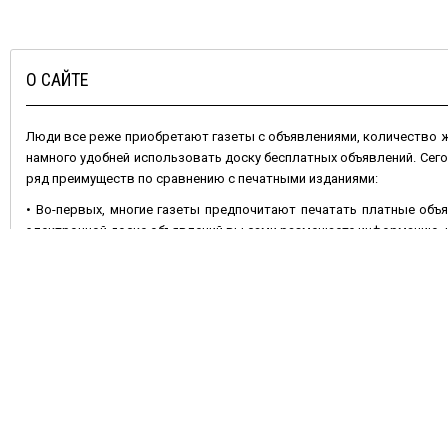
О САЙТЕ
Люди все реже приобретают газеты с объявлениями, количество
намного удобней использовать доску бесплатных объявлений. Сег
ряд преимуществ по сравнению с печатными изданиями:
• Во-первых, многие газеты предпочитают печатать платные объя
электронной доске объявлений вы сами размещаете информацию, и 
• Во-вторых, газета через неделю устареет, номер с вашим объявл
остается актуальным – его можно периодически обновлять.
• В-третьих, ваши шансы удачно продать или купить какой-либо
отличие от газетной полосы позволяет разместить несколько фот
Не менее важно и то, что
подать объявление бесплатно
на сайте 
продавать что-либо. Сделать это очень просто: достаточно вы
добавить фотографии, и ваше объявление увидят многочисленные 
или растения, оборудование, найти работу, или услуги.