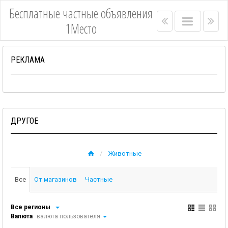
Бесплатные частные объявления
Right
Main
Lef
1Место
menu
menu
me
bar
bar
РЕКЛАМА
ДРУГОЕ
Животные
Все
От магазинов
Частные
Все регионы
Валюта
валюта пользователя