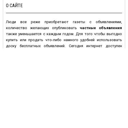
О САЙТЕ
Люди все реже приобретают газеты с объявлениями,
количество желающих опубликовать
частные объявления
также уменьшается с каждым годом. Для того чтобы выгодно
купить или продать что-либо намного удобней использовать
доску бесплатных объявлений. Сегодня интернет доступен
большинству людей с высокой покупательной активностью и
данное средство массовой информации имеет целый ряд
преимуществ по сравнению с печатными изданиями:
• Во-первых, многие газеты предпочитают печатать платные
объявления, а если и предлагают сделать это бесплатно – то не
дают гарантий, что оно будет размещено в ближайшем номере
газеты. На электронной доске объявлений вы сами размещаете
информацию, и уже через несколько минут она становится
доступной для посетителей сайта.
• Во-вторых, газета через неделю устареет, номер с вашим
объявлением перестанут покупать, в то время как
бесплатные
объявления
на сайте могут быть размещены на более
длительный срок, и если оно остается актуальным – его можно