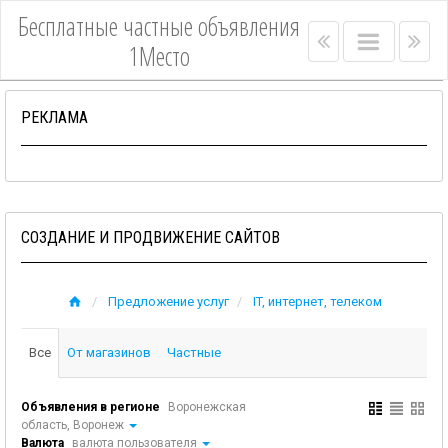
Бесплатные частные объявления
Right
Main
Lef
1Место
menu
menu
me
bar
bar
РЕКЛАМА
СОЗДАНИЕ И ПРОДВИЖЕНИЕ САЙТОВ
Предложение услуг
IT, интернет, телеком
Все
От магазинов
Частные
Объявления в регионе
Воронежская
область, Воронеж
Валюта
валюта пользователя