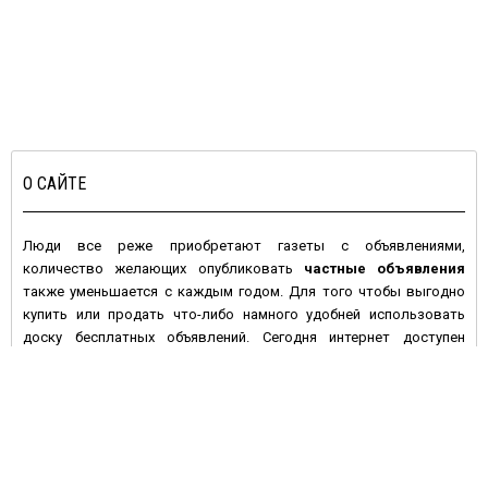
О САЙТЕ
Люди все реже приобретают газеты с объявлениями,
количество желающих опубликовать
частные объявления
также уменьшается с каждым годом. Для того чтобы выгодно
купить или продать что-либо намного удобней использовать
доску бесплатных объявлений. Сегодня интернет доступен
большинству людей с высокой покупательной активностью и
данное средство массовой информации имеет целый ряд
преимуществ по сравнению с печатными изданиями:
• Во-первых, многие газеты предпочитают печатать платные
объявления, а если и предлагают сделать это бесплатно – то не
дают гарантий, что оно будет размещено в ближайшем номере