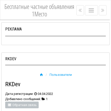
Бесплатные частные объявления
Right
Main
Lef
1Место
menu
menu
me
bar
bar
РЕКЛАМА
RKDEV
Пользователи
RKDev
Дата регистрации:
04.04.2022
Добавлено сообщений:
1
Обратная связь