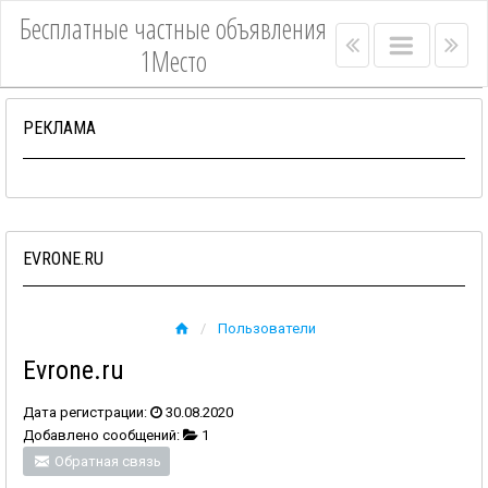
Бесплатные частные объявления
Right
Main
Lef
1Место
menu
menu
me
bar
bar
РЕКЛАМА
EVRONE.RU
Пользователи
Evrone.ru
Дата регистрации:
30.08.2020
Добавлено сообщений:
1
Обратная связь