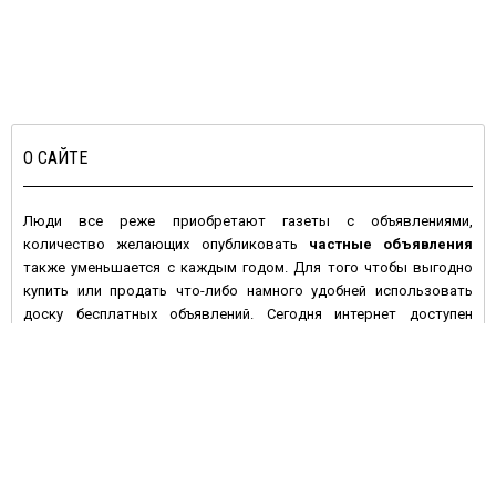
О САЙТЕ
Люди все реже приобретают газеты с объявлениями,
количество желающих опубликовать
частные объявления
также уменьшается с каждым годом. Для того чтобы выгодно
купить или продать что-либо намного удобней использовать
доску бесплатных объявлений. Сегодня интернет доступен
большинству людей с высокой покупательной активностью и
данное средство массовой информации имеет целый ряд
преимуществ по сравнению с печатными изданиями:
• Во-первых, многие газеты предпочитают печатать платные
объявления, а если и предлагают сделать это бесплатно – то не
дают гарантий, что оно будет размещено в ближайшем номере
газеты. На электронной доске объявлений вы сами размещаете