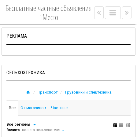
Бесплатные частные объявления
Right
Main
Lef
1Место
menu
menu
me
bar
bar
РЕКЛАМА
СЕЛЬХОЗТЕХНИКА
Транспорт
Грузовики и спецтехника
Все
От магазинов
Частные
Все регионы
Валюта
валюта пользователя