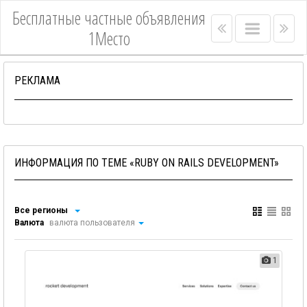
Бесплатные частные объявления
Right
Main
Lef
1Место
menu
menu
me
bar
bar
РЕКЛАМА
ИНФОРМАЦИЯ ПО ТЕМЕ «RUBY ON RAILS DEVELOPMENT»
Все регионы
Валюта
валюта пользователя
1