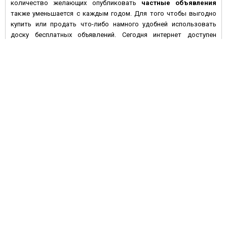
количество желающих опубликовать
частные объявления
также уменьшается с каждым годом. Для того чтобы выгодно
купить или продать что-либо намного удобней использовать
доску бесплатных объявлений. Сегодня интернет доступен
большинству людей с высокой покупательной активностью и
данное средство массовой информации имеет целый ряд
преимуществ по сравнению с печатными изданиями:
• Во-первых, многие газеты предпочитают печатать платные
объявления, а если и предлагают сделать это бесплатно – то не
дают гарантий, что оно будет размещено в ближайшем номере
газеты. На электронной доске объявлений вы сами размещаете
информацию, и уже через несколько минут она становится
доступной для посетителей сайта.
• Во-вторых, газета через неделю устареет, номер с вашим
объявлением перестанут покупать, в то время как
бесплатные
объявления
на сайте могут быть размещены на более
длительный срок, и если оно остается актуальным – его можно
периодически обновлять.
• В-третьих, ваши шансы удачно продать или купить какой-либо
товар
из рук в руки
значительно увеличатся, если текст
объявления дополнен фотографиями товара. Электронная