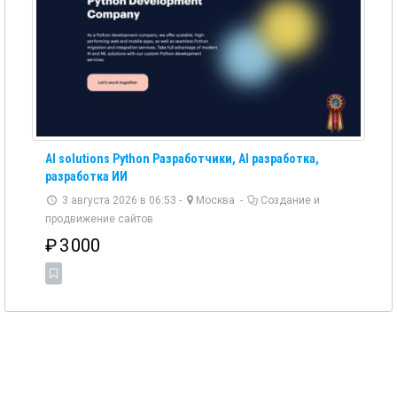
AI solutions Python Разработчики, AI разработка,
разработка ИИ
3 августа 2026 в 06:53 -
Москва
-
Создание и
продвижение сайтов
₽
3 000