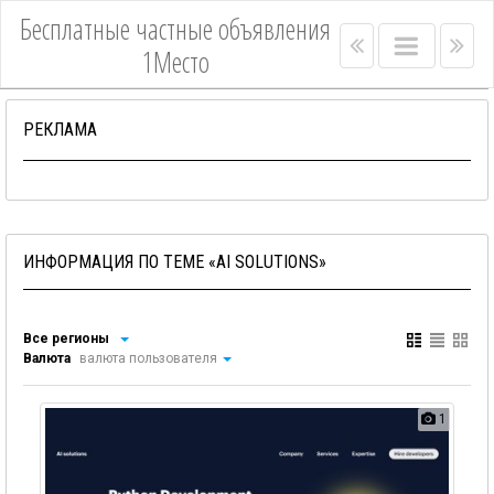
Бесплатные частные объявления
Right
Main
Lef
1Место
menu
menu
me
bar
bar
РЕКЛАМА
ИНФОРМАЦИЯ ПО ТЕМЕ «AI SOLUTIONS»
Все регионы
Валюта
валюта пользователя
1