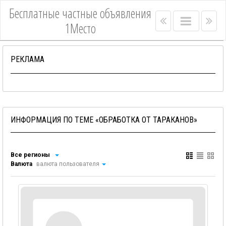
Бесплатные частные объявления
Right
Main
Lef
1Место
menu
menu
me
bar
bar
РЕКЛАМА
ИНФОРМАЦИЯ ПО ТЕМЕ «ОБРАБОТКА ОТ ТАРАКАНОВ»
Все регионы
Валюта
валюта пользователя