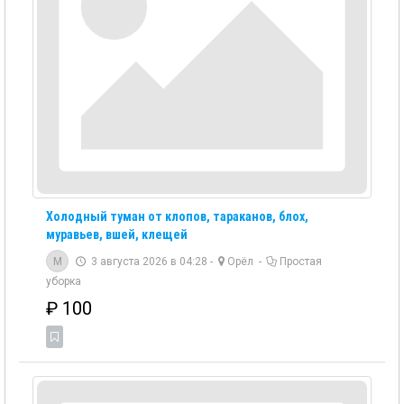
Холодный туман от клопов, тараканов, блох,
муравьев, вшей, клещей
M
3 августа 2026 в 04:28 -
Орёл
-
Простая
уборка
₽
100