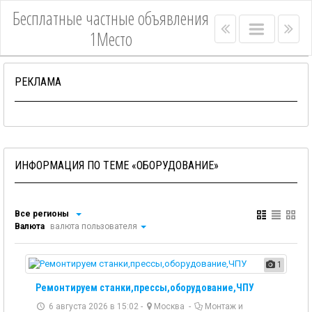
Бесплатные частные объявления
Right
Main
Lef
1Место
menu
menu
me
bar
bar
РЕКЛАМА
ИНФОРМАЦИЯ ПО ТЕМЕ «ОБОРУДОВАНИЕ»
Все регионы
Валюта
валюта пользователя
1
Ремонтируем станки,прессы,оборудование,ЧПУ
6 августа 2026 в 15:02 -
Москва
-
Монтаж и