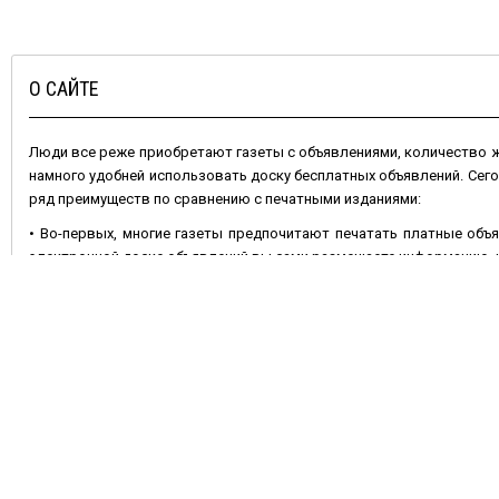
О САЙТЕ
Люди все реже приобретают газеты с объявлениями, количество
намного удобней использовать доску бесплатных объявлений. Сег
ряд преимуществ по сравнению с печатными изданиями:
• Во-первых, многие газеты предпочитают печатать платные объя
электронной доске объявлений вы сами размещаете информацию, и 
• Во-вторых, газета через неделю устареет, номер с вашим объявл
остается актуальным – его можно периодически обновлять.
• В-третьих, ваши шансы удачно продать или купить какой-либо
отличие от газетной полосы позволяет разместить несколько фот
Не менее важно и то, что
подать объявление бесплатно
на сайте 
продавать что-либо. Сделать это очень просто: достаточно вы
добавить фотографии, и ваше объявление увидят многочисленные 
или растения, оборудование, найти работу, или услуги.