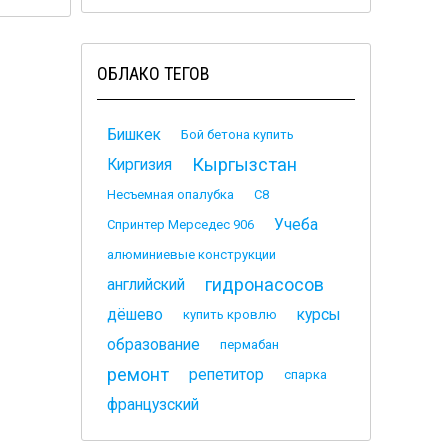
ОБЛАКО ТЕГОВ
Бишкек
Бой бетона купить
Кыргызстан
Киргизия
Несъемная опалубка
С8
Учеба
Спринтер Мерседес 906
алюминиевые конструкции
гидронасосов
английский
дёшево
курсы
купить кровлю
образование
пермабан
ремонт
репетитор
спарка
французский