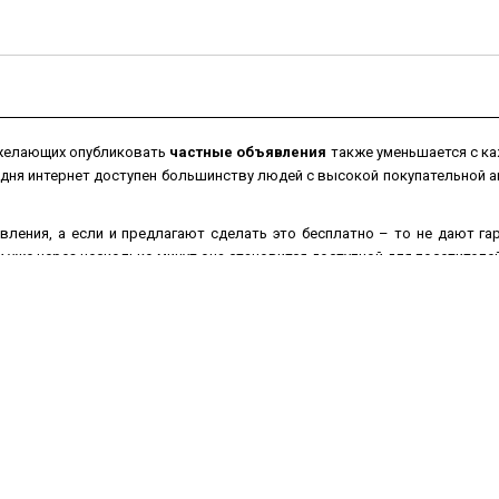
 желающих опубликовать
частные объявления
также уменьшается с ка
одня интернет доступен большинству людей с высокой покупательной
вления, а если и предлагают сделать это бесплатно – то не дают г
уже через несколько минут она становится доступной для посетителей
ением перестанут покупать, в то время как
бесплатные объявления
на
 товар
из рук в руки
значительно увеличатся, если текст объявления
ографии для наглядности Вашего товара.
можно не выходя из дома или офиса в любое время суток и в любой д
брать подходящую рубрику, заполнить соответствующую форму, нап
посетители сайта.
Доска бесплатных объявлений
1me100.ru поможет