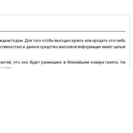
ждым годом. Для того чтобы выгодно купить или продать что-либо
 активностью и данное средство массовой информации имеет целый
арантий, что оно будет размещено в ближайшем номере газеты. На
 сайта.
 сайте могут быть размещены на более длительный срок, и если оно
 дополнен фотографиями товара. Электронная доска объявлений в
ень недели, что позволяет значительно оперативней покупать или
исав текст объявления и контактные данные, при необходимости
 Вам продать или купить автотранспорт, недвижимость, животные