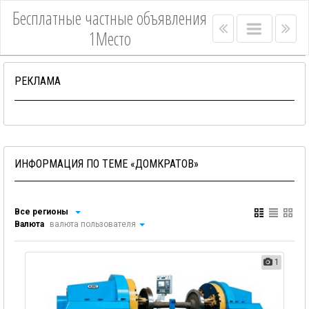
Бесплатные частные объявления
Right
Main
Lef
1Место
menu
menu
me
bar
bar
РЕКЛАМА
ИНФОРМАЦИЯ ПО ТЕМЕ «ДОМКРАТОВ»
Все регионы
Валюта
валюта пользователя
1