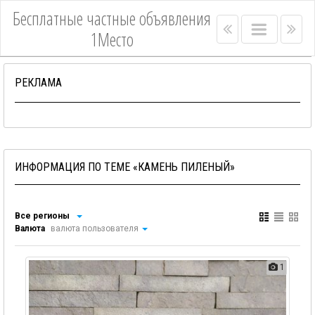
Бесплатные частные объявления
Right
Main
Lef
1Место
menu
menu
me
bar
bar
РЕКЛАМА
ИНФОРМАЦИЯ ПО ТЕМЕ «КАМЕНЬ ПИЛЕНЫЙ»
Все регионы
Валюта
валюта пользователя
1