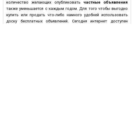
количество желающих опубликовать
частные объявления
также уменьшается с каждым годом. Для того чтобы выгодно
купить или продать что-либо намного удобней использовать
доску бесплатных объявлений. Сегодня интернет доступен
большинству людей с высокой покупательной активностью и
данное средство массовой информации имеет целый ряд
преимуществ по сравнению с печатными изданиями:
• Во-первых, многие газеты предпочитают печатать платные
объявления, а если и предлагают сделать это бесплатно – то не
дают гарантий, что оно будет размещено в ближайшем номере
газеты. На электронной доске объявлений вы сами размещаете
информацию, и уже через несколько минут она становится
доступной для посетителей сайта.
• Во-вторых, газета через неделю устареет, номер с вашим
объявлением перестанут покупать, в то время как
бесплатные
объявления
на сайте могут быть размещены на более
длительный срок, и если оно остается актуальным – его можно
периодически обновлять.
• В-третьих, ваши шансы удачно продать или купить какой-либо
товар
из рук в руки
значительно увеличатся, если текст
объявления дополнен фотографиями товара. Электронная