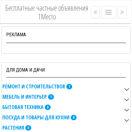
Бесплатные частные объявления
Right
Main
Lef
1Место
menu
menu
me
bar
bar
РЕКЛАМА
ДЛЯ ДОМА И ДАЧИ
РЕМОНТ И СТРОИТЕЛЬСТВОR
1
МЕБЕЛЬ И ИНТЕРЬЕР
1
БЫТОВАЯ ТЕХНИКА
0
ПОСУДА И ТОВАРЫ ДЛЯ КУХНИ
0
РАСТЕНИЯ
0