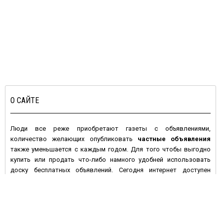
О САЙТЕ
Люди все реже приобретают газеты с объявлениями,
количество желающих опубликовать
частные объявления
также уменьшается с каждым годом. Для того чтобы выгодно
купить или продать что-либо намного удобней использовать
доску бесплатных объявлений. Сегодня интернет доступен
большинству людей с высокой покупательной активностью и
данное средство массовой информации имеет целый ряд
преимуществ по сравнению с печатными изданиями:
• Во-первых, многие газеты предпочитают печатать платные