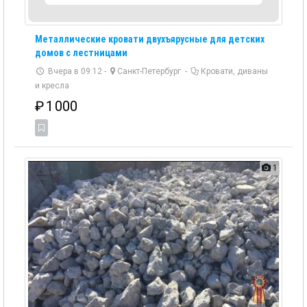
Металлические кровати двухъярусные для детских
домов с лестницами
Вчера в 09:12 -
Санкт-Петербург
-
Кровати, диваны
и кресла
₽
1 000
1