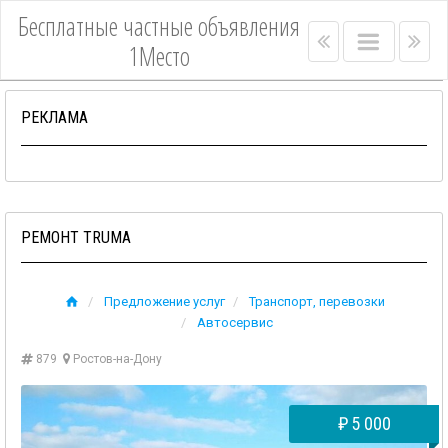
Бесплатные частные объявления
Right
Main
Lef
1Место
menu
menu
me
bar
bar
РЕКЛАМА
РЕМОНТ TRUMA
Предложение услуг
Транспорт, перевозки
Автосервис
879
Ростов-на-Дону
₽
5 000