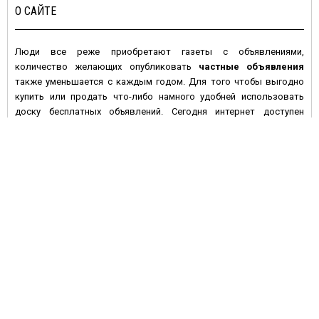
О САЙТЕ
Люди все реже приобретают газеты с объявлениями,
количество желающих опубликовать
частные объявления
также уменьшается с каждым годом. Для того чтобы выгодно
купить или продать что-либо намного удобней использовать
доску бесплатных объявлений. Сегодня интернет доступен
большинству людей с высокой покупательной активностью и
данное средство массовой информации имеет целый ряд
преимуществ по сравнению с печатными изданиями:
• Во-первых, многие газеты предпочитают печатать платные
объявления, а если и предлагают сделать это бесплатно – то не
дают гарантий, что оно будет размещено в ближайшем номере
газеты. На электронной доске объявлений вы сами размещаете
информацию, и уже через несколько минут она становится
доступной для посетителей сайта.
• Во-вторых, газета через неделю устареет, номер с вашим
объявлением перестанут покупать, в то время как
бесплатные
объявления
на сайте могут быть размещены на более
длительный срок, и если оно остается актуальным – его можно