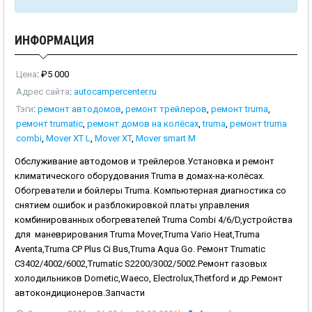
ИНФОРМАЦИЯ
Цена
:
₽
5 000
Адрес сайта
:
autocampercenter.ru
Тэги
:
ремонт автодомов
,
ремонт трейлеров
,
ремонт truma
,
ремонт trumatic
,
ремонт домов на колёсах
,
truma
,
ремонт truma
combi
,
Mover XT L
,
Mover XT
,
Mover smart M
Обслуживание автодомов и трейлеров.Установка и ремонт
климатического оборудования Truma в домах-на-колёсах.
Обогреватели и бойлеры Truma. Компьютерная диагностика со
снятием ошибок и разблокировкой платы управления
комбинированных обогревателей Truma Combi 4/6/D,устройства
для маневрирования Truma Mover,Truma Vario Heat,Truma
Aventa,Truma CP Plus Ci Bus,Truma Aqua Go. Ремонт Trumatic
C3402/4002/6002,Trumatic S2200/3002/5002.Ремонт газовых
холодильников Dometic,Waeco, Electrolux,Thetford и др.Ремонт
автокондиционеров.Запчасти