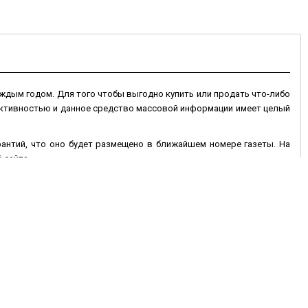
ждым годом. Для того чтобы выгодно купить или продать что-либо
 активностью и данное средство массовой информации имеет целый
арантий, что оно будет размещено в ближайшем номере газеты. На
 сайта.
 сайте могут быть размещены на более длительный срок, и если оно
 дополнен фотографиями товара. Электронная доска объявлений в
ень недели, что позволяет значительно оперативней покупать или
исав текст объявления и контактные данные, при необходимости
 Вам продать или купить автотранспорт, недвижимость, животные