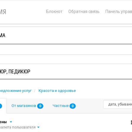
ия
Блокнот
Обратная связь
Панель упра
МА
ЮР, ПЕДИКЮР
редложение услуг
Красота и здоровье
От магазинов
Частные
0
0
ионы
алюта пользователя