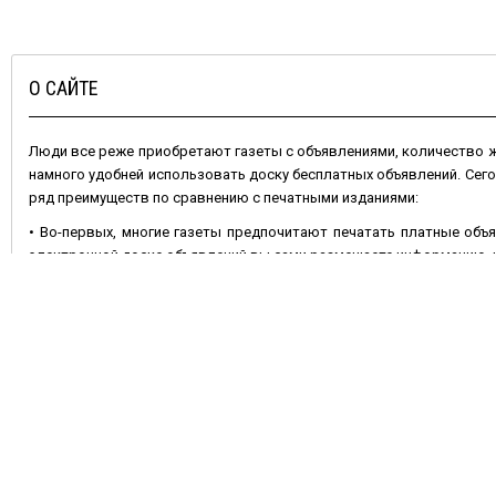
О САЙТЕ
Люди все реже приобретают газеты с объявлениями, количество
намного удобней использовать доску бесплатных объявлений. Сег
ряд преимуществ по сравнению с печатными изданиями:
• Во-первых, многие газеты предпочитают печатать платные объя
электронной доске объявлений вы сами размещаете информацию, и 
• Во-вторых, газета через неделю устареет, номер с вашим объявл
остается актуальным – его можно периодически обновлять.
• В-третьих, ваши шансы удачно продать или купить какой-либо
отличие от газетной полосы позволяет разместить несколько фот
Не менее важно и то, что
подать объявление бесплатно
на сайте 
продавать что-либо. Сделать это очень просто: достаточно вы
добавить фотографии, и ваше объявление увидят многочисленные 
или растения, оборудование, найти работу, или услуги.