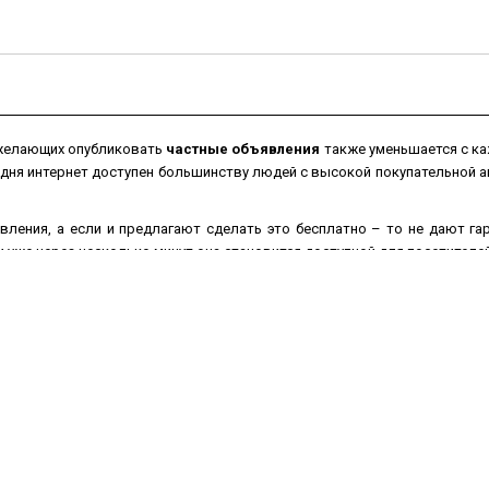
 желающих опубликовать
частные объявления
также уменьшается с ка
одня интернет доступен большинству людей с высокой покупательной
вления, а если и предлагают сделать это бесплатно – то не дают г
уже через несколько минут она становится доступной для посетителей
ением перестанут покупать, в то время как
бесплатные объявления
на
 товар
из рук в руки
значительно увеличатся, если текст объявления
ографии для наглядности Вашего товара.
можно не выходя из дома или офиса в любое время суток и в любой д
брать подходящую рубрику, заполнить соответствующую форму, нап
посетители сайта.
Доска бесплатных объявлений
1me100.ru поможет