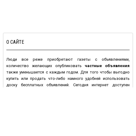
О САЙТЕ
Люди все реже приобретают газеты с объявлениями,
количество желающих опубликовать
частные объявления
также уменьшается с каждым годом. Для того чтобы выгодно
купить или продать что-либо намного удобней использовать
доску бесплатных объявлений. Сегодня интернет доступен
большинству людей с высокой покупательной активностью и
данное средство массовой информации имеет целый ряд
преимуществ по сравнению с печатными изданиями:
• Во-первых, многие газеты предпочитают печатать платные
объявления, а если и предлагают сделать это бесплатно – то не
дают гарантий, что оно будет размещено в ближайшем номере
газеты. На электронной доске объявлений вы сами размещаете