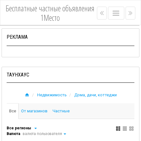
Бесплатные частные объявления
Right
Main
Lef
1Место
menu
menu
me
bar
bar
РЕКЛАМА
ТАУНХАУС
Недвижимость
Дома, дачи, коттеджи
Все
От магазинов
Частные
Все регионы
Валюта
валюта пользователя