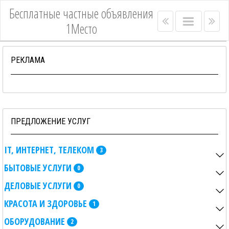
Бесплатные частные объявления
Right
Main
Lef
1Место
menu
menu
me
bar
bar
РЕКЛАМА
ПРЕДЛОЖЕНИЕ УСЛУГ
IT, ИНТЕРНЕТ, ТЕЛЕКОМ
3
БЫТОВЫЕ УСЛУГИ
0
ДЕЛОВЫЕ УСЛУГИ
0
КРАСОТА И ЗДОРОВЬЕ
1
ОБОРУДОВАНИЕ
2