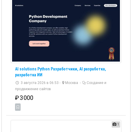
AI solutions Python Разработчики, AI разработка,
разработка ИИ
3 августа 2026 в 06:53 -
Москва
-
Создание и
продвижение сайтов
₽
3 000
1