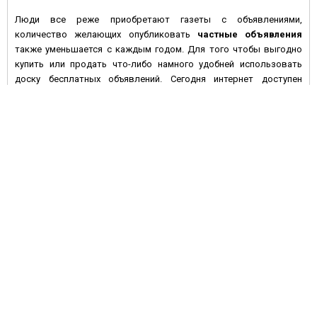
Люди все реже приобретают газеты с объявлениями,
количество желающих опубликовать
частные объявления
также уменьшается с каждым годом. Для того чтобы выгодно
купить или продать что-либо намного удобней использовать
доску бесплатных объявлений. Сегодня интернет доступен
большинству людей с высокой покупательной активностью и
данное средство массовой информации имеет целый ряд
преимуществ по сравнению с печатными изданиями:
• Во-первых, многие газеты предпочитают печатать платные
объявления, а если и предлагают сделать это бесплатно – то не
дают гарантий, что оно будет размещено в ближайшем номере
газеты. На электронной доске объявлений вы сами размещаете
информацию, и уже через несколько минут она становится
доступной для посетителей сайта.
• Во-вторых, газета через неделю устареет, номер с вашим
объявлением перестанут покупать, в то время как
бесплатные
объявления
на сайте могут быть размещены на более
длительный срок, и если оно остается актуальным – его можно
периодически обновлять.
• В-третьих, ваши шансы удачно продать или купить какой-либо