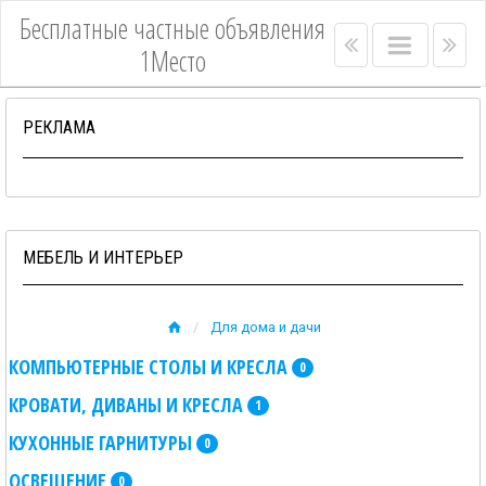
Бесплатные частные объявления
Right
Main
Lef
1Место
menu
menu
me
bar
bar
РЕКЛАМА
МЕБЕЛЬ И ИНТЕРЬЕР
Для дома и дачи
КОМПЬЮТЕРНЫЕ СТОЛЫ И КРЕСЛА
0
КРОВАТИ, ДИВАНЫ И КРЕСЛА
1
КУХОННЫЕ ГАРНИТУРЫ
0
ОСВЕЩЕНИЕ
0