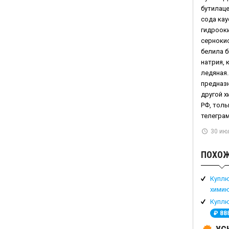
бутилаце
сода кау
гидрооки
сернокис
белила б
натрия, 
ледяная.
предназн
другой х
РФ, толь
телеграм
30 июл
ПОХОЖ
Куплю
химию
Куплю
₽
88