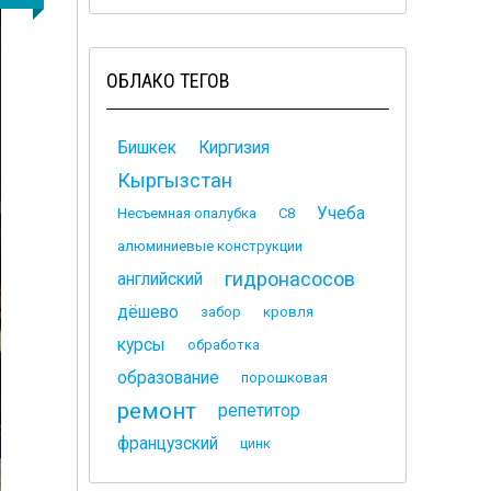
ОБЛАКО ТЕГОВ
Бишкек
Киргизия
Кыргызстан
Учеба
Несъемная опалубка
С8
алюминиевые конструкции
гидронасосов
английский
дёшево
забор
кровля
курсы
обработка
образование
порошковая
ремонт
репетитор
французский
цинк