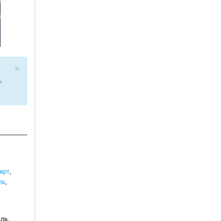
×
ь
ирт
,
ль
,
ль,