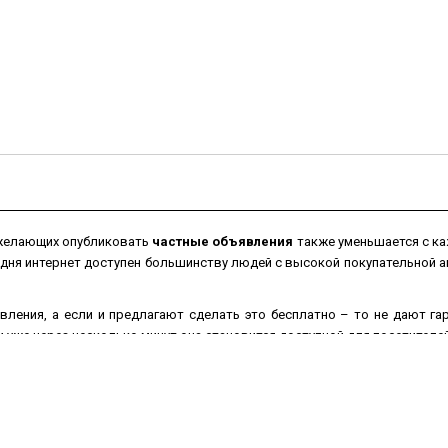
 желающих опубликовать
частные объявления
также уменьшается с ка
одня интернет доступен большинству людей с высокой покупательной
вления, а если и предлагают сделать это бесплатно – то не дают г
уже через несколько минут она становится доступной для посетителей
ением перестанут покупать, в то время как
бесплатные объявления
на
 товар
из рук в руки
значительно увеличатся, если текст объявления
ографии для наглядности Вашего товара.
можно не выходя из дома или офиса в любое время суток и в любой д