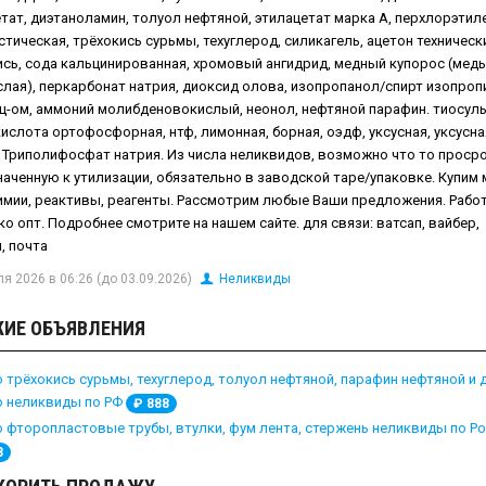
тат, диэтаноламин, толуол нефтяной, этилацетат марка А, перхлорэтиле
стическая, трёхокись сурьмы, техуглерод, силикагель, ацетон техническ
сь, сода кальцинированная, хромовый ангидрид, медный купорос (медь
лая), перкарбонат натрия, диоксид олова, изопропанол/спирт изопро
ц-ом, аммоний молибденовокислый, неонол, нефтяной парафин. тиосул
кислота ортофосфорная, нтф, лимонная, борная, оэдф, уксусная, уксусна
 Триполифосфат натрия. Из числа неликвидов, возможно что то проср
аченную к утилизации, обязательно в заводской таре/упаковке. Купим 
имии, реактивы, реагенты. Рассмотрим любые Ваши предложения. Рабо
ко опт. Подробнее смотрите на нашем сайте. для связи: ватсап, вайбер,
, почта
я 2026 в 06:26 (до 03.09.2026)
Неликвиды
ИЕ ОБЪЯВЛЕНИЯ
 трёхокись сурьмы, техуглерод, толуол нефтяной, парафин нефтяной и 
 неликвиды по РФ
₽
888
 фторопластовые трубы, втулки, фум лента, стержень неликвиды по Р
8