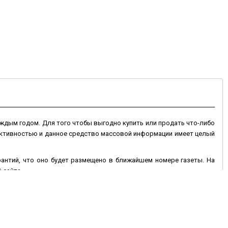
ждым годом. Для того чтобы выгодно купить или продать что-либо
 активностью и данное средство массовой информации имеет целый
арантий, что оно будет размещено в ближайшем номере газеты. На
 сайта.
 сайте могут быть размещены на более длительный срок, и если оно
 дополнен фотографиями товара. Электронная доска объявлений в
ень недели, что позволяет значительно оперативней покупать или