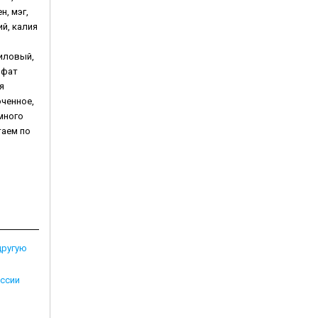
н, мэг,
ий, калия
пиловый,
ьфат
я
оченное,
много
таем по
другую
оссии