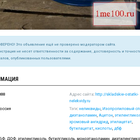
ВЕРЕНО! Это объявление ещё не проверено модератором сайта.
страция не несет ответственности за содержание, достоверность и точност
алов, опубликованных пользователями.
РМАЦИЯ
88
Адрес сайта
:
http://skladskie-ostatki-
nelekvidy.ru
оссия
Тэги
:
неликвиды
,
Изопропиловый сп
диэтаноламин
,
Ацетон
,
этиленглико
хромовый ангидрид
,
этилацетат
,
бутилацетат
,
кислоты
,
дбф
Ф, ДОФ, этиленгликоль, бутилгликоль, моноэтаноламин, диэтиленглико