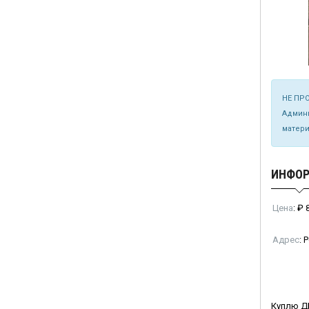
НЕ ПРО
Админи
матери
ИНФО
Цена
:
₽
8
Адрес
:
Р
Куплю ДБ