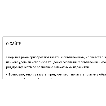
О САЙТЕ
Люди все реже приобретают газеты с объявлениями, количество
намного удобней использовать доску бесплатных объявлений. Сег
ряд преимуществ по сравнению с печатными изданиями:
• Во-первых, многие газеты предпочитают печатать платные объя
электронной доске объявлений вы сами размещаете информацию, и 
• Во-вторых, газета через неделю устареет, номер с вашим объявл
остается актуальным – его можно периодически обновлять.
• В-третьих, ваши шансы удачно продать или купить какой-либо
отличие от газетной полосы позволяет разместить несколько фот
Не менее важно и то, что
подать объявление бесплатно
на сайте 