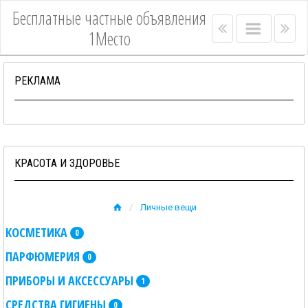
Бесплатные частные объявления
Right
Main
Lef
1Место
menu
menu
me
bar
bar
РЕКЛАМА
КРАСОТА И ЗДОРОВЬЕ
Личные вещи
КОСМЕТИКА
0
ПАРФЮМЕРИЯ
0
ПРИБОРЫ И АКСЕССУАРЫ
1
СРЕДСТВА ГИГИЕНЫ
0