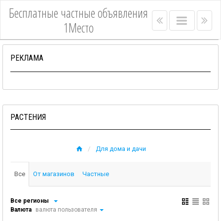
Бесплатные частные объявления
Right
Main
Lef
1Место
menu
menu
me
bar
bar
РЕКЛАМА
РАСТЕНИЯ
Для дома и дачи
Все
От магазинов
Частные
Все регионы
Валюта
валюта пользователя