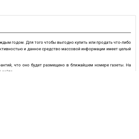
ждым годом. Для того чтобы выгодно купить или продать что-либо
 активностью и данное средство массовой информации имеет целый
арантий, что оно будет размещено в ближайшем номере газеты. На
 сайта.
 сайте могут быть размещены на более длительный срок, и если оно
 дополнен фотографиями товара. Электронная доска объявлений в
ень недели, что позволяет значительно оперативней покупать или
исав текст объявления и контактные данные, при необходимости
 Вам продать или купить автотранспорт, недвижимость, животные