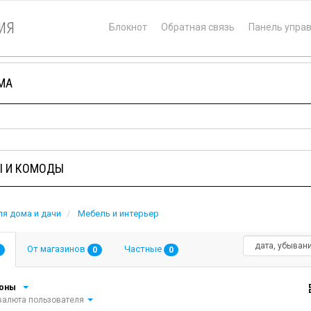
ия
Блокнот
Обратная связь
Панель упра
МА
 И КОМОДЫ
я дома и дачи
Мебель и интерьер
От магазинов
Частные
0
0
ионы
алюта пользователя