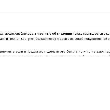
 желающих опубликовать
частные объявления
также уменьшается с ка
одня интернет доступен большинству людей с высокой покупательной
вления, а если и предлагают сделать это бесплатно – то не дают г
уже через несколько минут она становится доступной для посетителей
ением перестанут покупать, в то время как
бесплатные объявления
на
 товар
из рук в руки
значительно увеличатся, если текст объявления
ографии для наглядности Вашего товара.
можно не выходя из дома или офиса в любое время суток и в любой д
брать подходящую рубрику, заполнить соответствующую форму, нап
посетители сайта.
Доска бесплатных объявлений
1me100.ru поможет