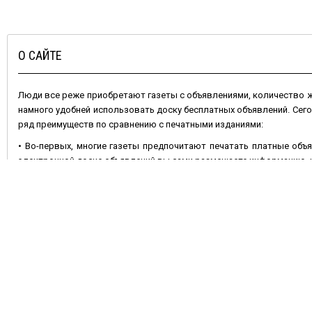
О САЙТЕ
Люди все реже приобретают газеты с объявлениями, количество
намного удобней использовать доску бесплатных объявлений. Сег
ряд преимуществ по сравнению с печатными изданиями:
• Во-первых, многие газеты предпочитают печатать платные объя
электронной доске объявлений вы сами размещаете информацию, и 
• Во-вторых, газета через неделю устареет, номер с вашим объявл
остается актуальным – его можно периодически обновлять.
• В-третьих, ваши шансы удачно продать или купить какой-либо
отличие от газетной полосы позволяет разместить несколько фот
Не менее важно и то, что
подать объявление бесплатно
на сайте 
продавать что-либо. Сделать это очень просто: достаточно вы
добавить фотографии, и ваше объявление увидят многочисленные 
или растения, оборудование, найти работу, или услуги.