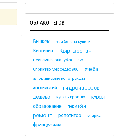
ОБЛАКО ТЕГОВ
Бишкек
Бой бетона купить
Кыргызстан
Киргизия
Несъемная опалубка
С8
Учеба
Спринтер Мерседес 906
алюминиевые конструкции
гидронасосов
английский
дёшево
курсы
купить кровлю
образование
пермабан
ремонт
репетитор
спарка
французский