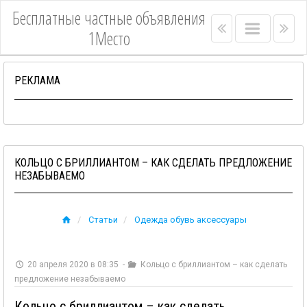
Бесплатные частные объявления
Right
Main
Lef
1Место
menu
menu
me
bar
bar
РЕКЛАМА
КОЛЬЦО С БРИЛЛИАНТОМ – КАК СДЕЛАТЬ ПРЕДЛОЖЕНИЕ
НЕЗАБЫВАЕМО
Статьи
Одежда обувь аксессуары
20 апреля 2020 в 08:35
-
Кольцо с бриллиантом – как сделать
предложение незабываемо
Кольцо с бриллиантом – как сделать