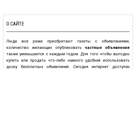
О САЙТЕ
Люди все реже приобретают газеты с объявлениями,
количество желающих опубликовать
частные объявления
также уменьшается с каждым годом. Для того чтобы выгодно
купить или продать что-либо намного удобней использовать
доску бесплатных объявлений. Сегодня интернет доступен
большинству людей с высокой покупательной активностью и
данное средство массовой информации имеет целый ряд
преимуществ по сравнению с печатными изданиями:
• Во-первых, многие газеты предпочитают печатать платные
объявления, а если и предлагают сделать это бесплатно – то не
дают гарантий, что оно будет размещено в ближайшем номере
газеты. На электронной доске объявлений вы сами размещаете
информацию, и уже через несколько минут она становится
доступной для посетителей сайта.
• Во-вторых, газета через неделю устареет, номер с вашим