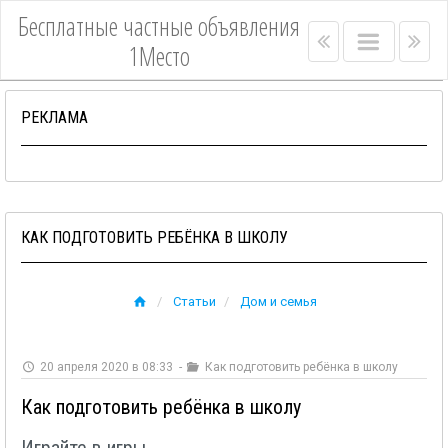
Бесплатные частные объявления
Right
Main
Lef
1Место
menu
menu
me
bar
bar
РЕКЛАМА
КАК ПОДГОТОВИТЬ РЕБЁНКА В ШКОЛУ
Статьи
Дом и семья
20 апреля 2020 в 08:33
-
Как подготовить ребёнка в школу
Как подготовить ребёнка в школу