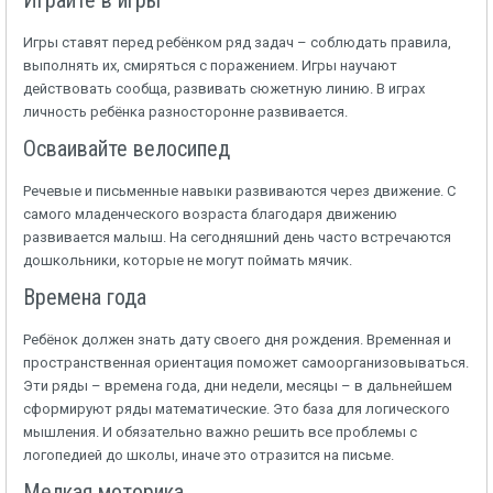
Играйте в игры
Игры ставят перед ребёнком ряд задач – соблюдать правила,
выполнять их, смиряться с поражением. Игры научают
действовать сообща, развивать сюжетную линию. В играх
личность ребёнка разносторонне развивается.
Осваивайте велосипед
Речевые и письменные навыки развиваются через движение. С
самого младенческого возраста благодаря движению
развивается малыш. На сегодняшний день часто встречаются
дошкольники, которые не могут поймать мячик.
Времена года
Ребёнок должен знать дату своего дня рождения. Временная и
пространственная ориентация поможет самоорганизовываться.
Эти ряды – времена года, дни недели, месяцы – в дальнейшем
сформируют ряды математические. Это база для логического
мышления. И обязательно важно решить все проблемы с
логопедией до школы, иначе это отразится на письме.
Мелкая моторика